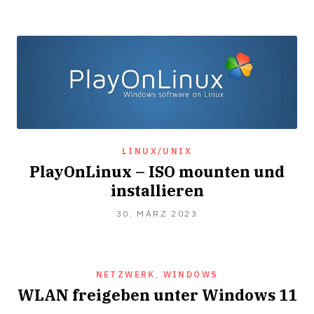
2023
LINUX/UNIX
PlayOnLinux – ISO mounten und
installieren
30.
30. MÄRZ 2023
MÄRZ
2023
NETZWERK
,
WINDOWS
WLAN freigeben unter Windows 11