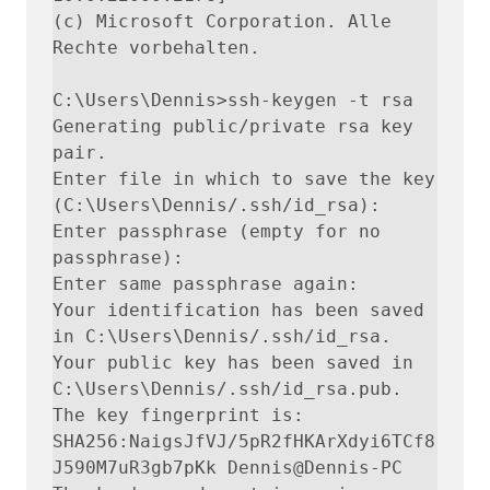
(c) Microsoft Corporation. Alle 
Rechte vorbehalten.

C:\Users\Dennis>ssh-keygen -t rsa

Generating public/private rsa key 
pair.

Enter file in which to save the key 
(C:\Users\Dennis/.ssh/id_rsa):

Enter passphrase (empty for no 
passphrase):

Enter same passphrase again:

Your identification has been saved 
in C:\Users\Dennis/.ssh/id_rsa.

Your public key has been saved in 
C:\Users\Dennis/.ssh/id_rsa.pub.

The key fingerprint is:

SHA256:NaigsJfVJ/5pR2fHKArXdyi6TCf8
J590M7uR3gb7pKk Dennis@Dennis-PC
