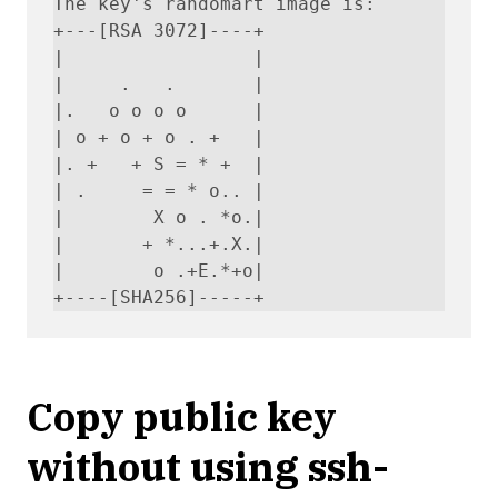
The key's randomart image is:

+---[RSA 3072]----+

|                 |

|     .   .       |

|.   o o o o      |

| o + o + o . +   |

|. +   + S = * +  |

| .     = = * o.. |

|        X o . *o.|

|       + *...+.X.|

|        o .+E.*+o|

+----[SHA256]-----+
Copy public key
without using ssh-