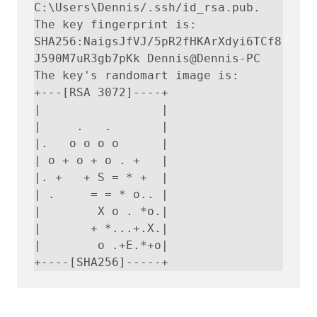
C:\Users\Dennis/.ssh/id_rsa.pub.

The key fingerprint is:

SHA256:NaigsJfVJ/5pR2fHKArXdyi6TCf8
J590M7uR3gb7pKk Dennis@Dennis-PC

The key's randomart image is:

+---[RSA 3072]----+

|                 |

|     .   .       |

|.   o o o o      |

| o + o + o . +   |

|. +   + S = * +  |

| .     = = * o.. |

|        X o . *o.|

|       + *...+.X.|

|        o .+E.*+o|

+----[SHA256]-----+