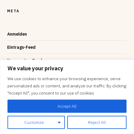
META
Anmelden
Eintrags-Feed
Kommentar-Feed
We value your privacy
WordPress.org
We use cookies to enhance your browsing experience, serve
personalized ads or content, and analyze our traffic. By clicking
"Accept All", you consent to our use of cookies.
Accept All
© 2026 — byte-sized, Designed by
Evolve Themes
and
Proudly powered by
WordPress
.
Customize
Reject All