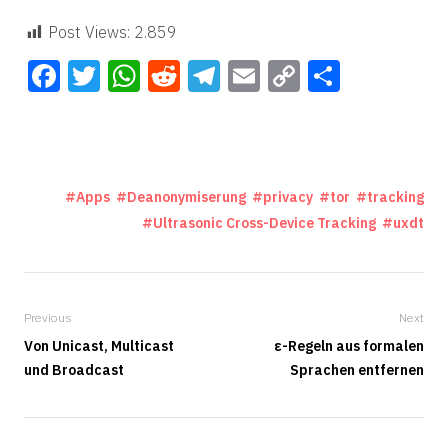
Post Views:
2.859
Facebook
Twitter
WhatsApp
Reddit
Telegram
Email
Copy
Teilen
Link
Apps
Deanonymiserung
privacy
tor
tracking
Ultrasonic Cross-Device Tracking
uxdt
Previous
Next
Von Unicast, Multicast
ε-Regeln aus formalen
und Broadcast
Sprachen entfernen