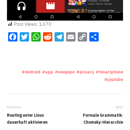
Post Views:
1.670
Facebook
Twitter
WhatsApp
Reddit
Telegram
Email
Copy
Teilen
Link
Android
app
newpipe
privacy
Smartphone
youtube
Previous
Next
Routing unter Linux
Formale Grammatik:
dauerhaft aktivieren
Chomsky-Hierarchie