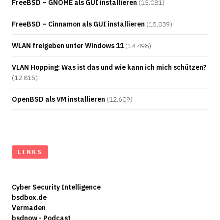
FreeBSD – GNOME als GUI installieren
(15.081)
FreeBSD – Cinnamon als GUI installieren
(15.039)
WLAN freigeben unter Windows 11
(14.498)
VLAN Hopping: Was ist das und wie kann ich mich schützen?
(12.815)
OpenBSD als VM installieren
(12.609)
LINKS
Cyber Security Intelligence
bsdbox.de
Vermaden
bsdnow - Podcast