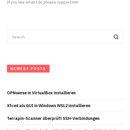
If you like what I do please support me!
Search
for:
NEWEST POSTS
OPNsense in VirtualBox installieren
Xfce4 als GUI in Windows WSL2 installieren
Terrapin-Scanner überprüft SSH-Verbindungen