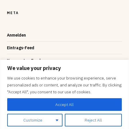
META
Anmelden
Eintrags-Feed
Kommentar-Feed
We value your privacy
WordPress.org
We use cookies to enhance your browsing experience, serve
personalized ads or content, and analyze our traffic. By clicking
"Accept All", you consent to our use of cookies.
Accept All
© 2026 — byte-sized, Designed by
Evolve Themes
and
Proudly powered by
WordPress
.
Customize
Reject All