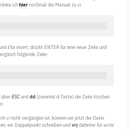
linke ich
hier
nochmal die Manual zu
vi
.
und
i
für insert, drückt ENTER für eine neue Zeile und
 ergänzt folgende Zeile:
r über
ESC
und
dd
(zweimal d-Taste) die Zeile löschen
n.
rch
vi
nicht vergangen ist, können wir jetzt die Datei
en, ein Doppelpunkt schreiben und
wq
dahinter für
write