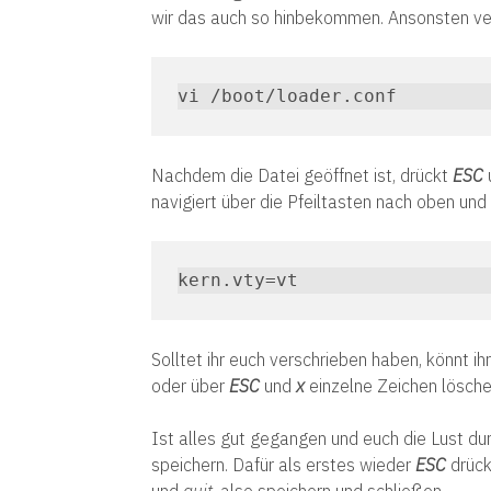
wir das auch so hinbekommen. Ansonsten ver
vi /boot/loader.conf
Nachdem die Datei geöffnet ist, drückt
ESC
navigiert über die Pfeiltasten nach oben und
kern.vty=vt
Solltet ihr euch verschrieben haben, könnt ih
oder über
ESC
und
x
einzelne Zeichen lösche
Ist alles gut gegangen und euch die Lust du
speichern. Dafür als erstes wieder
ESC
drück
und
quit
, also speichern und schließen.