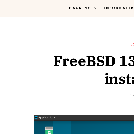
HACKING
INFORMATI
L
FreeBSD 13
inst
1