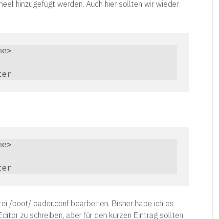
el hinzugefügt werden. Auch hier sollten wir wieder
e>

ter
e>

ter
i /boot/loader.conf bearbeiten. Bisher habe ich es
ditor zu schreiben, aber für den kurzen Eintrag sollten