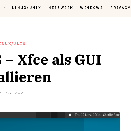
K
LINUX/UNIX
NETZWERK
WINDOWS
PRIVACY
INUX/UNIX
 – Xfce als GUI
allieren
13.
2. MAI 2022
JULI
2022