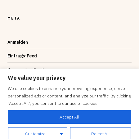
META
Anmelden
Eintrags-Feed
Kommentar-Feed
We value your privacy
WordPress.org
We use cookies to enhance your browsing experience, serve
personalized ads or content, and analyze our traffic. By clicking
"Accept All", you consent to our use of cookies.
Accept All
© 2026 — byte-sized, Designed by
Evolve Themes
and
Proudly powered by
WordPress
.
Customize
Reject All