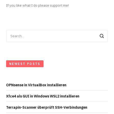
If you like what I do please support me!
Search
for:
NEWEST POSTS
OPNsense in VirtualBox installieren
Xfce4 als GUI in Windows WSL2 installieren
Terrapin-Scanner überprüft SSH-Verbindungen