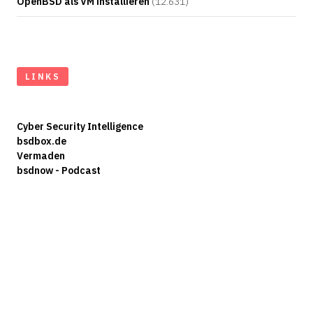
OpenBSD als VM installieren
(12.631)
LINKS
Cyber Security Intelligence
bsdbox.de
Vermaden
bsdnow - Podcast