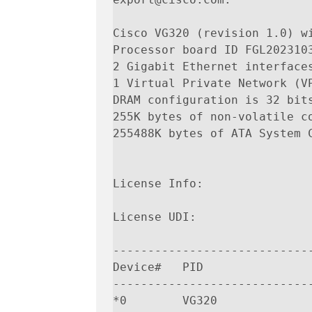
Cisco VG320 (revision 1.0) wi
Processor board ID FGL2023103
2 Gigabit Ethernet interfaces
1 Virtual Private Network (VP
DRAM configuration is 32 bits
255K bytes of non-volatile co
255488K bytes of ATA System C
License Info:

License UDI:

-----------------------------
Device#   PID                
-----------------------------
*0        VG320              