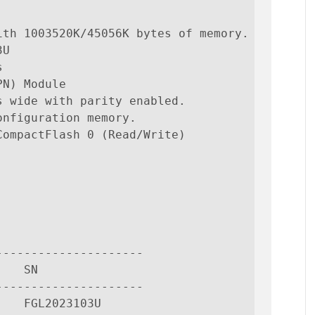
th 1003520K/45056K bytes of memory.

U



N) Module

 wide with parity enabled.

nfiguration memory.

ompactFlash 0 (Read/Write)

--------------------

   SN

--------------------

   FGL2023103U     
