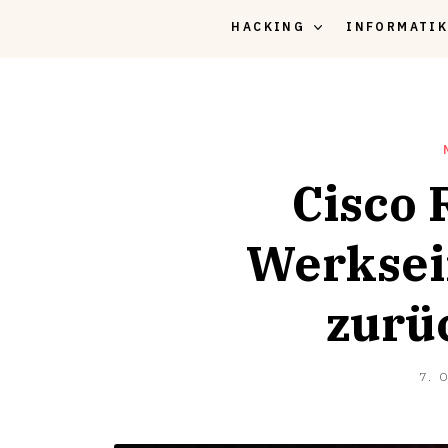
HACKING
INFORMATI
Cisco 
Werksei
zurü
7. 