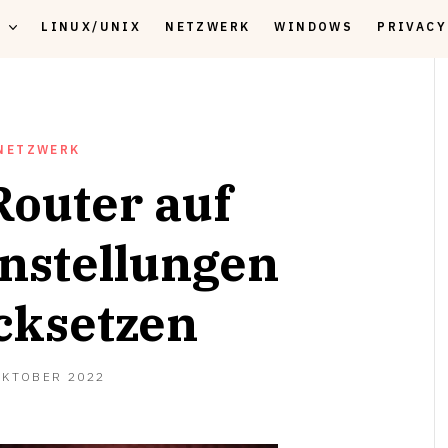
K
LINUX/UNIX
NETZWERK
WINDOWS
PRIVACY
NETZWERK
Router auf
nstellungen
cksetzen
7.
OKTOBER 2022
OKTOBER
2022