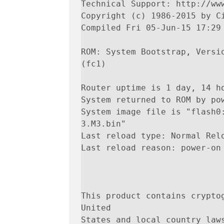
Technical Support: http://www
Copyright (c) 1986-2015 by Ci
Compiled Fri 05-Jun-15 17:29 
ROM: System Bootstrap, Versio
(fc1)

Router uptime is 1 day, 14 ho
System returned to ROM by pow
System image file is "flash0
3.M3.bin"

Last reload type: Normal Relo
Last reload reason: power-on

This product contains cryptog
United

States and local country laws