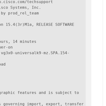
.cisco.com/techsupport

sco Systems, Inc.

by prod_rel_team

n 15.4(3r)M1a, RELEASE SOFTWARE 
urs, 14 minutes

er-on

:vg3x0-universalk9-mz.SPA.154-
ad

raphic features and is subject to 
 governing import, export, transfer 