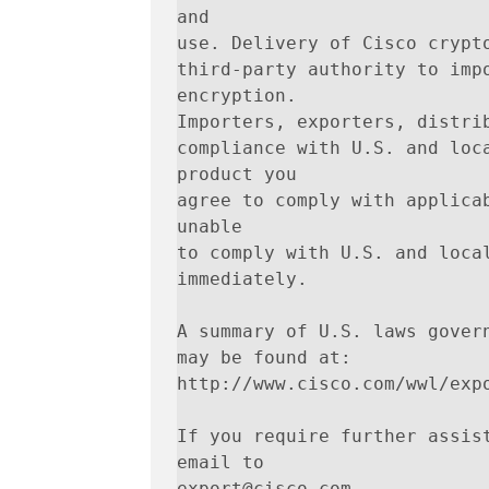
and

use. Delivery of Cisco crypto
third-party authority to impo
encryption.

Importers, exporters, distrib
compliance with U.S. and loca
product you

agree to comply with applicab
unable

to comply with U.S. and local
immediately.

A summary of U.S. laws govern
may be found at:

http://www.cisco.com/wwl/expo
If you require further assist
email to

export@cisco.com.
