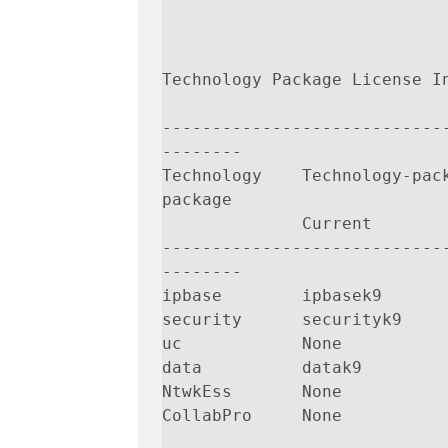
Technology Package License In
----------------------------
--------

Technology    Technology-pac
package

              Current              Type           Next reboot  

----------------------------
--------

ipbase        ipbasek9       
security      securityk9     
uc            None           
data          datak9         
NtwkEss       None           
CollabPro     None           