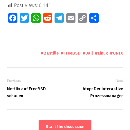
Post Views:
6.141
Facebook
Twitter
WhatsApp
Reddit
Telegram
Email
Copy
Teilen
Link
Bastille
FreeBSD
Jail
Linux
UNIX
Previous
Next
Netflix auf FreeBSD
htop: Der interaktive
schauen
Prozessmanager
Start the discussion